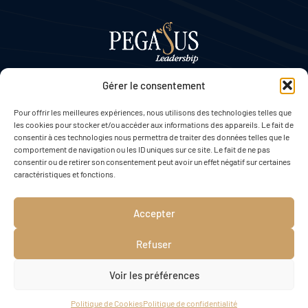
Gérer le consentement
Pour offrir les meilleures expériences, nous utilisons des technologies telles que
les cookies pour stocker et/ou accéder aux informations des appareils. Le fait de
FAQ
NOS CHIFFRES
RÈGLEMENT INTÉRIEUR
consentir à ces technologies nous permettra de traiter des données telles que le
comportement de navigation ou les ID uniques sur ce site. Le fait de ne pas
consentir ou de retirer son consentement peut avoir un effet négatif sur certaines
caractéristiques et fonctions.
Accepter
La certification qualité a été délivrée au titre de
la catégorie d'action suivante :
ACTIONS DE FORMATION.
Refuser
Mentions légales
Voir les préférences
Politique de confidentialité
Politique de cookies (UE)
Politique de Cookies
Politique de confidentialité
© Une création Voilà le Topo